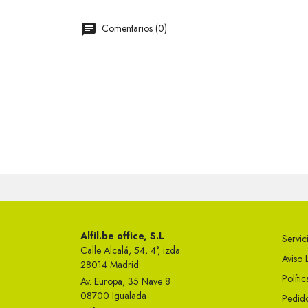
Comentarios (0)
Alfil.be office, S.L
Servici
Calle Alcalá, 54, 4°, izda.
Aviso 
28014 Madrid
Políti
Av. Europa, 35 Nave 8
08700 Igualada
Pedido