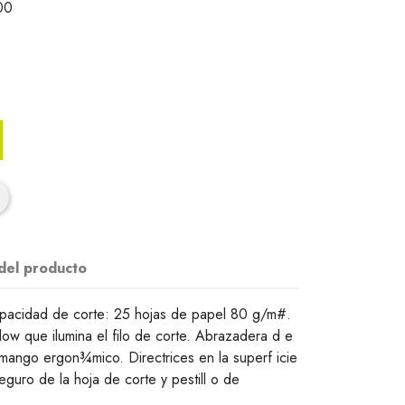
00
 del producto
apacidad de corte: 25 hojas de papel 80 g/m#.
w que ilumina el filo de corte. Abrazadera d e
 mango ergon¾mico. Directrices en la superf icie
 seguro de la hoja de corte y pestill o de