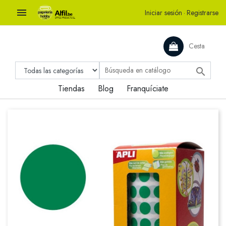

Iniciar sesión
·
Registrarse
Cesta

Tiendas
Blog
Franquíciate