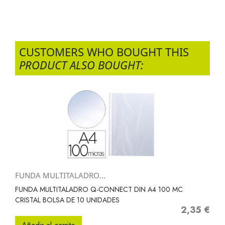
CUSTOMERS WHO BOUGHT THIS
PRODUCT ALSO BOUGHT:
FUNDA MULTITALADRO...
FUNDA MULTITALADRO Q-CONNECT DIN A4 100 MC
CRISTAL BOLSA DE 10 UNIDADES
2,35 €
Precio