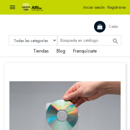

Iniciar sesión
·
Registrarse
Cesta

Tiendas
Blog
Franquíciate