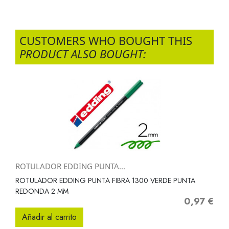
CUSTOMERS WHO BOUGHT THIS
PRODUCT ALSO BOUGHT:
ROTULADOR EDDING PUNTA...
ROTULADOR EDDING PUNTA FIBRA 1300 VERDE PUNTA
REDONDA 2 MM
0,97 €
Precio
Añadir al carrito