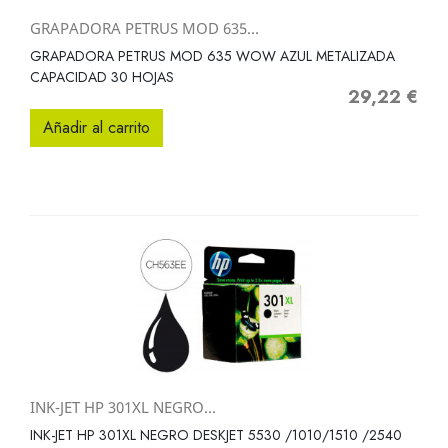
GRAPADORA PETRUS MOD 635...
GRAPADORA PETRUS MOD 635 WOW AZUL METALIZADA
CAPACIDAD 30 HOJAS
29,22 €
Precio
Añadir al carrito
INK-JET HP 301XL NEGRO...
INK-JET HP 301XL NEGRO DESKJET 5530 /1010/1510 /2540