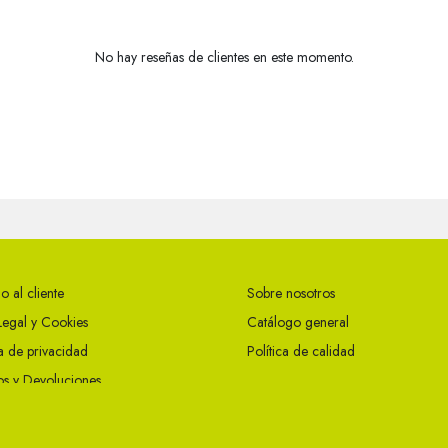
No hay reseñas de clientes en este momento.
o al cliente
Sobre nosotros
Legal y Cookies
Catálogo general
ca de privacidad
Política de calidad
s y Devoluciones
ciones Generales