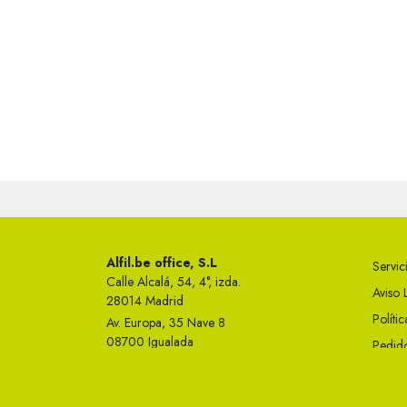
Alfil.be office, S.L
Servici
Calle Alcalá, 54, 4°, izda.
Aviso 
28014 Madrid
Políti
Av. Europa, 35 Nave 8
08700 Igualada
Pedido
Telf 93 749 50 23
Condi
info@alfil.be