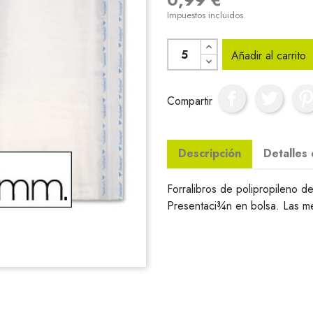
Impuestos incluidos
Añadir al carrito
Compartir
Descripción
Detalles
Forralibros de polipropileno d
Presentaci¾n en bolsa. Las me