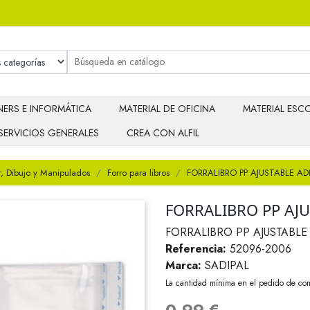
ERS E INFORMÁTICA
MATERIAL DE OFICINA
MATERIAL ESCO
SERVICIOS GENERALES
CREA CON ALFIL
r, Dibujo y Manipulados
Forro para libros
FORRALIBRO PP AJUSTABLE 
FORRALIBRO PP AJ
FORRALIBRO PP AJUSTABL
Referencia:
52096-2006
Marca:
SADIPAL
La cantidad mínima en el pedido de com
0,99 €