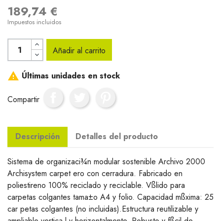
189,74 €
Impuestos incluidos
Añadir al carrito

Últimas unidades en stock
Compartir
Descripción
Detalles del producto
Sistema de organizaci¾n modular sostenible Archivo 2000
Archisystem carpet ero con cerradura. Fabricado en
poliestireno 100% reciclado y reciclable. Vßlido para
carpetas colgantes tama±o A4 y folio. Capacidad mßxima: 25
car petas colgantes (no incluidas).Estructura reutilizable y
ampliable vertica l y horizontalmente. Robusto y fßcil de