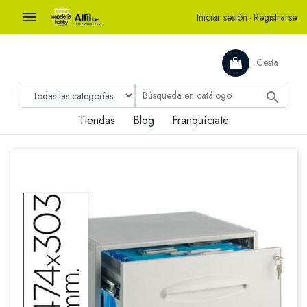

Iniciar sesión
·
Registrarse
Cesta

Tiendas
Blog
Franquíciate