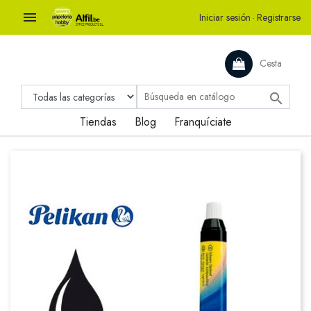

Iniciar sesión
·
Registrarse
Cesta

Tiendas
Blog
Franquíciate