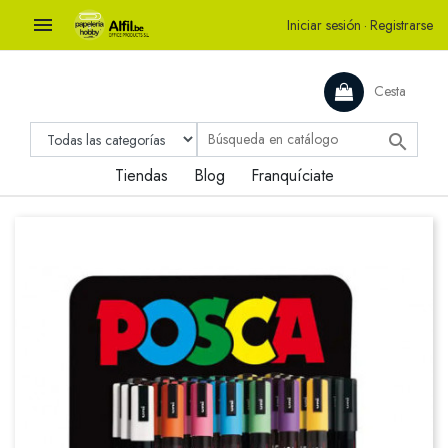

Iniciar sesión
·
Registrarse
Cesta

Tiendas
Blog
Franquíciate