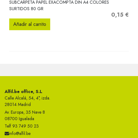
SUBCARPETA PAPEL EXACOMPTA DIN A4 COLORES
SURTIDOS 80 GR
0,15 €
Precio
Añadir al carrito
Alfil.be office, S.L
Calle Alcalá, 54, 4°, izda.
28014 Madrid
Av. Europa, 35 Nave 8
08700 Igualada
Telf 93 749 50 23
info@alfil.be