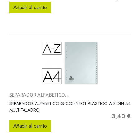
Añadir al carrito
SEPARADOR ALFABETICO...
SEPARADOR ALFABETICO Q-CONNECT PLASTICO A-Z DIN A4
MULTITALADRO
3,40 €
Precio
Añadir al carrito