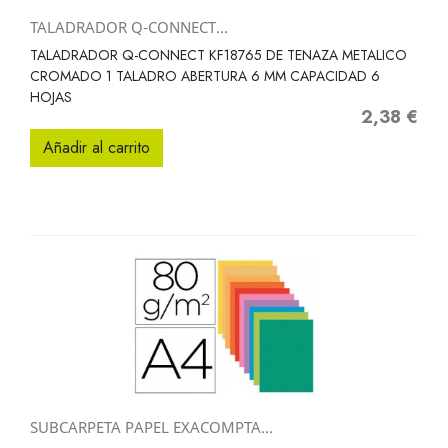
TALADRADOR Q-CONNECT...
TALADRADOR Q-CONNECT KF18765 DE TENAZA METALICO
CROMADO 1 TALADRO ABERTURA 6 MM CAPACIDAD 6
HOJAS
2,38 €
Precio
Añadir al carrito
SUBCARPETA PAPEL EXACOMPTA...