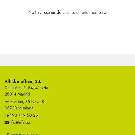
No hay reseñas de clientes en este momento.
Alfil.be office, S.L
Calle Alcalá, 54, 4°, izda.
28014 Madrid
Av. Europa, 35 Nave 8
08700 Igualada
Telf 93 749 50 23
info@alfil.be
Servicio al cliente