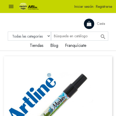

Iniciar sesión
·
Registrarse
Cesta

Tiendas
Blog
Franquíciate