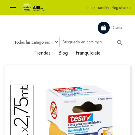

Iniciar sesión
·
Registrarse
Cesta

Tiendas
Blog
Franquíciate