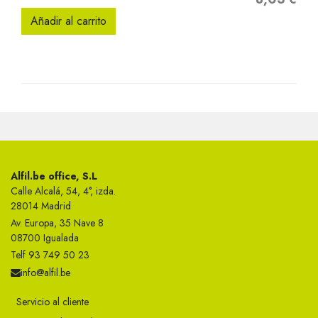
Añadir al carrito
Alfil.be office, S.L
Calle Alcalá, 54, 4°, izda.
28014 Madrid
Av. Europa, 35 Nave 8
08700 Igualada
Telf 93 749 50 23
info@alfil.be
Servicio al cliente