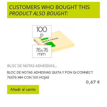
CUSTOMERS WHO BOUGHT THIS
PRODUCT ALSO BOUGHT:
BLOC DE NOTAS ADHESIVAS...
BLOC DE NOTAS ADHESIVAS QUITA Y PON Q-CONNECT
76X76 MM CON 100 HOJAS
0,67 €
Precio
Añadir al carrito