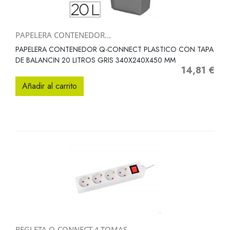
PAPELERA CONTENEDOR...
PAPELERA CONTENEDOR Q-CONNECT PLASTICO CON TAPA
DE BALANCIN 20 LITROS GRIS 340X240X450 MM
14,81 €
Precio
Añadir al carrito
REGLETA Q-CONNECT 4 TOMAS...