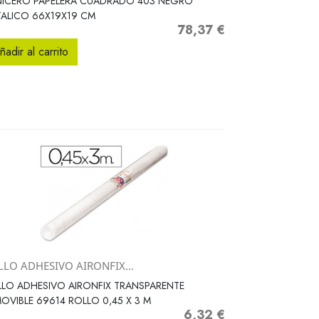
NICERO PAPELERA CUADRADO 403 NEGRO
ALICO 66X19X19 CM
78,37 €
Precio
ñadir al carrito
LLO ADHESIVO AIRONFIX...
Vista rápida

LO ADHESIVO AIRONFIX TRANSPARENTE
OVIBLE 69614 ROLLO 0,45 X 3 M
6,32 €
Precio