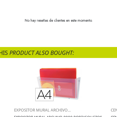
No hay reseñas de clientes en este momento.
HIS
PRODUCT ALSO BOUGHT:
EXPOSITOR MURAL ARCHIVO...
CE
Vista rápida
