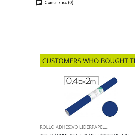
Comentarios (0)
CUSTOMERS WHO BOUGHT T
ROLLO ADHESIVO LIDERPAPEL...
Vista rápida
