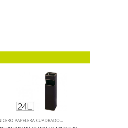
NICERO PAPELERA CUADRADO...
Vista rápida
