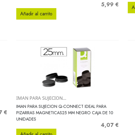
5,99 €
Precio
A
Añadir al carrito
IMAN PARA SUJECION...
Vista rápida

IMAN PARA SUJECION Q-CONNECT IDEAL PARA
7 €
o
PIZARRAS MAGNETICAS25 MM NEGRO CAJA DE 10
UNIDADES
4,07 €
Precio
Añadir al carrito