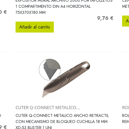
EXPOSITOR MURAL ARCHIVO 2000 PORTAFOLLETOS
CE
1 COMPARTIMENTO DIN A4 HORIZONTAL
MET
0 €
o
75X370X180 MM
9,76 €
Precio
A
Añadir al carrito
CUTER Q-CONNECT METALICO...
RO
Vista rápida

O
CUTER Q-CONNECT METALICO ANCHO RETRACTIL
ROL
CON MECANISMO DE BLOQUEO CUCHILLA 18 MM
REM
9 €
XD-53 BLISTER 1 UNI