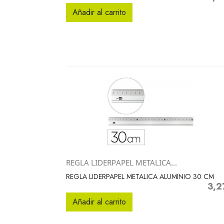
Añadir al carrito
REGLA LIDERPAPEL METALICA...
Vista rápida

REGLA LIDERPAPEL METALICA ALUMINIO 30 CM
3,2
Preci
Añadir al carrito