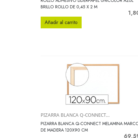
ROLLO ADHESIVO LIDERPAPEL UNICOLOR AZUL
BRILLO ROLLO DE 0,45 X 2 M
1,8
Preci
Añadir al carrito
PIZARRA BLANCA Q-CONNECT...
Vista rápida

PIZARRA BLANCA Q-CONNECT MELAMINA MARC
DE MADERA 120X90 CM
69,5
Precio