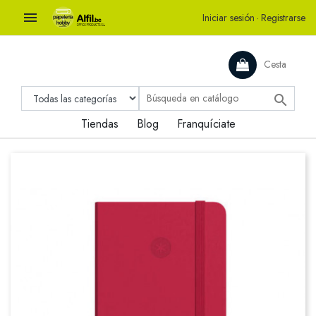

Iniciar sesión
·
Registrarse
Cesta

Tiendas
Blog
Franquíciate