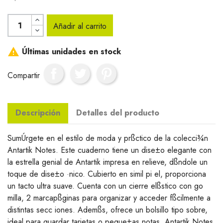
Añadir al carrito

Últimas unidades en stock
Compartir
Descripción
Detalles del producto
SumÚrgete en el estilo de moda y prßctico de la colecci¾n
Antartik Notes. Este cuaderno tiene un dise±o elegante con
la estrella genial de Antartik impresa en relieve, dßndole un
toque de dise±o ·nico. Cubierto en simil pi el, proporciona
un tacto ultra suave. Cuenta con un cierre elßstico con go
milla, 2 marcapßginas para organizar y acceder fßcilmente a
distintas secc iones. Ademßs, ofrece un bolsillo tipo sobre,
ideal para guardar tarjetas o peque±as notas. Antartik Notes