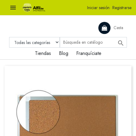

Iniciar sesión
·
Registrarse
Cesta

Tiendas
Blog
Franquíciate