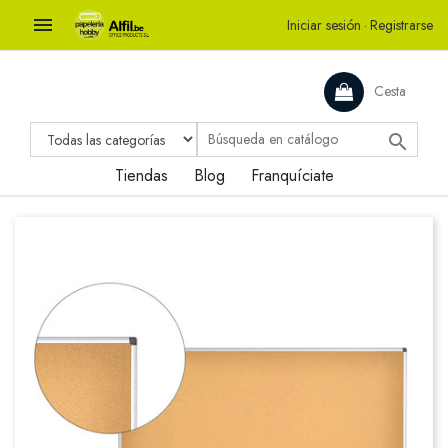

Iniciar sesión
·
Registrarse
Cesta

Tiendas
Blog
Franquíciate