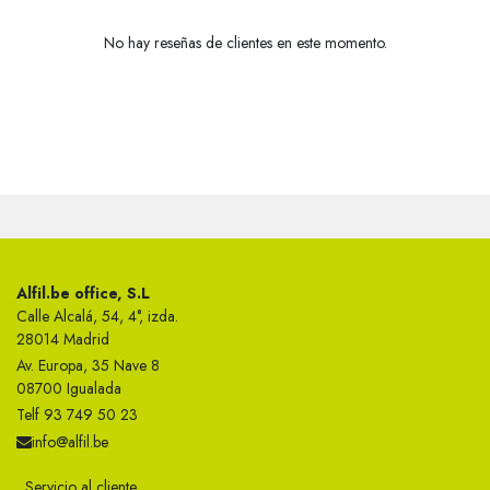
No hay reseñas de clientes en este momento.
Alfil.be office, S.L
Calle Alcalá, 54, 4°, izda.
28014 Madrid
Av. Europa, 35 Nave 8
08700 Igualada
Telf 93 749 50 23
info@alfil.be
Servicio al cliente