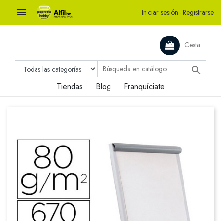

Iniciar sesión
·
Registrarse
Cesta

Tiendas
Blog
Franquíciate