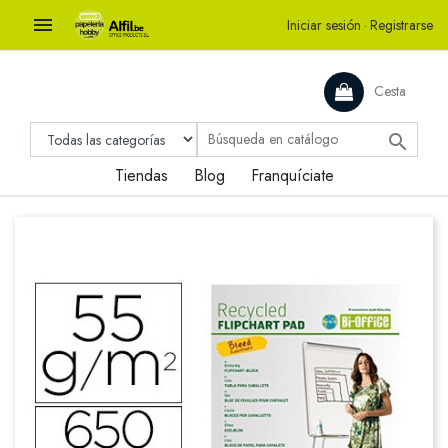

Iniciar sesión
·
Registrarse
Cesta

Tiendas
Blog
Franquíciate