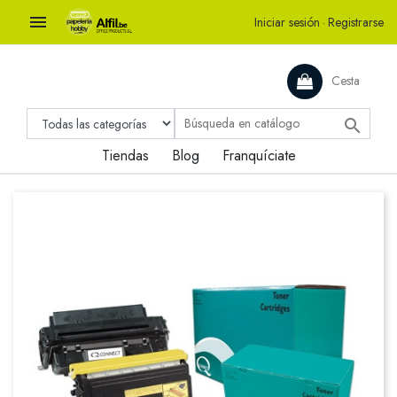

Iniciar sesión
·
Registrarse
Cesta

Tiendas
Blog
Franquíciate