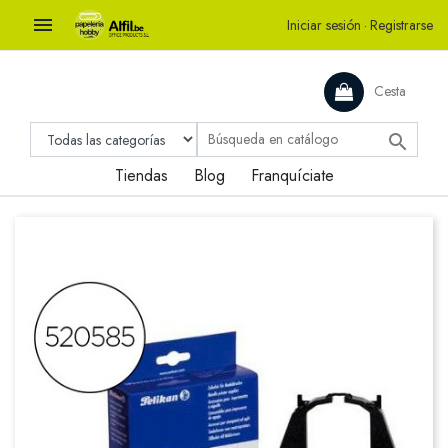

Iniciar sesión
·
Registrarse
Cesta

Tiendas
Blog
Franquíciate