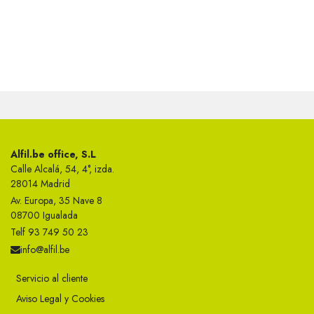
Alfil.be office, S.L
Calle Alcalá, 54, 4°, izda.
28014 Madrid
Av. Europa, 35 Nave 8
08700 Igualada
Telf 93 749 50 23
info@alfil.be
Servicio al cliente
Aviso Legal y Cookies