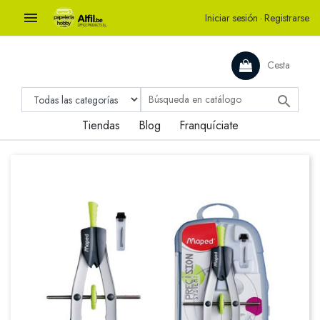

Iniciar sesión
·
Registrarse
Cesta

Tiendas
Blog
Franquíciate