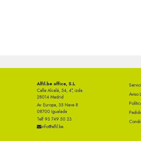
Alfil.be office, S.L
Servici
Calle Alcalá, 54, 4°, izda.
Aviso 
28014 Madrid
Políti
Av. Europa, 35 Nave 8
08700 Igualada
Pedido
Telf 93 749 50 23
Condi
info@alfil.be