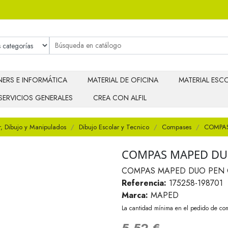
ERS E INFORMÁTICA
MATERIAL DE OFICINA
MATERIAL ESCO
SERVICIOS GENERALES
CREA CON ALFIL
r, Dibujo y Manipulados
Dibujo Escolar y Tecnico
Compases
COMPAS
COMPAS MAPED DU
COMPAS MAPED DUO PEN 
Referencia:
175258-198701
Marca:
MAPED
La cantidad mínima en el pedido de com
5,52 €