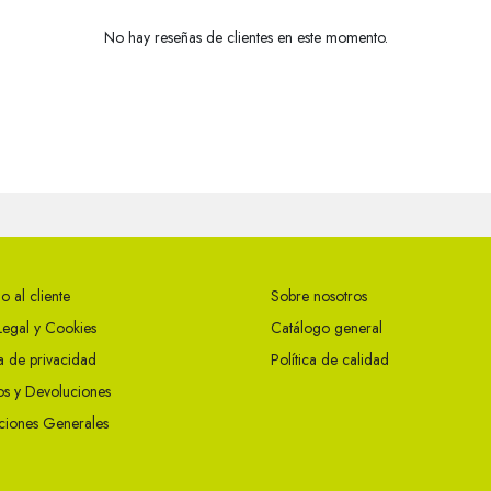
No hay reseñas de clientes en este momento.
o al cliente
Sobre nosotros
Legal y Cookies
Catálogo general
ca de privacidad
Política de calidad
s y Devoluciones
ciones Generales