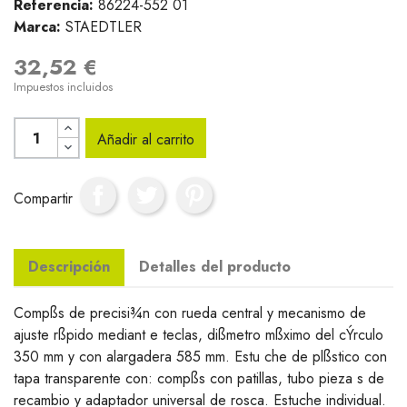
Referencia:
86224-552 01
Marca:
STAEDTLER
32,52 €
Impuestos incluidos
Añadir al carrito
Compartir
Descripción
Detalles del producto
Compßs de precisi¾n con rueda central y mecanismo de
ajuste rßpido mediant e teclas, dißmetro mßximo del cÝrculo
350 mm y con alargadera 585 mm. Estu che de plßstico con
tapa transparente con: compßs con patillas, tubo pieza s de
recambio y adaptador universal de rosca. Estuche individual.