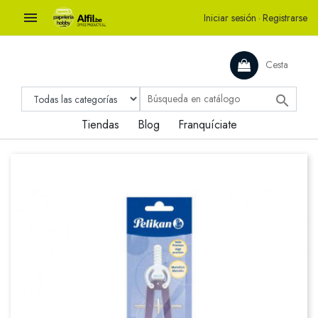

Iniciar sesión
·
Registrarse
Cesta

Tiendas
Blog
Franquíciate