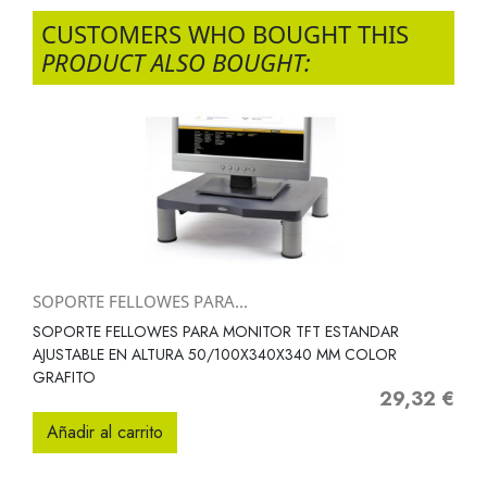
CUSTOMERS WHO BOUGHT THIS
PRODUCT ALSO BOUGHT:
SOPORTE FELLOWES PARA...
SOPORTE FELLOWES PARA MONITOR TFT ESTANDAR
AJUSTABLE EN ALTURA 50/100X340X340 MM COLOR
GRAFITO
29,32 €
Precio
Añadir al carrito