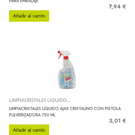
PARA EMBALAJE
7,94 €
Precio
Añadir al carrito
LIMPIACRISTALES LIQUIDO...
LIMPIACRISTALES LIQUIDO AJAX CRISTALINO CON PISTOLA
PULVERIZADORA 750 ML
3,01 €
Precio
Añadir al carrito