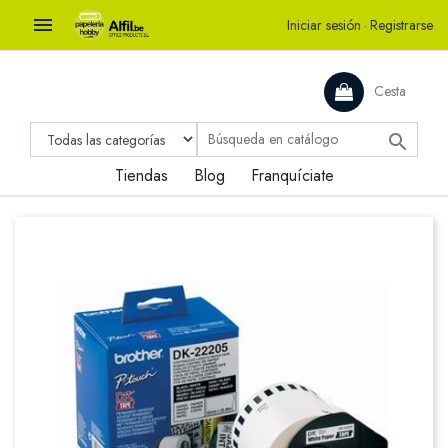

Iniciar sesión
·
Registrarse
Cesta

Tiendas
Blog
Franquíciate