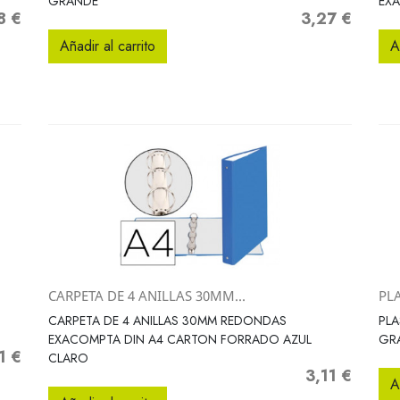
GRANDE
EX
8 €
3,27 €
o
Precio
Añadir al carrito
A
CARPETA DE 4 ANILLAS 30MM...
PLA
Vista rápida

CARPETA DE 4 ANILLAS 30MM REDONDAS
PLA
EXACOMPTA DIN A4 CARTON FORRADO AZUL
GR
1 €
io
CLARO
3,11 €
Precio
A