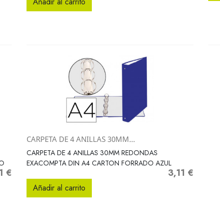
Añadir al carrito
CARPETA DE 4 ANILLAS 30MM...
Vista rápida

CARPETA DE 4 ANILLAS 30MM REDONDAS
DO
EXACOMPTA DIN A4 CARTON FORRADO AZUL
1 €
3,11 €
io
Precio
Añadir al carrito