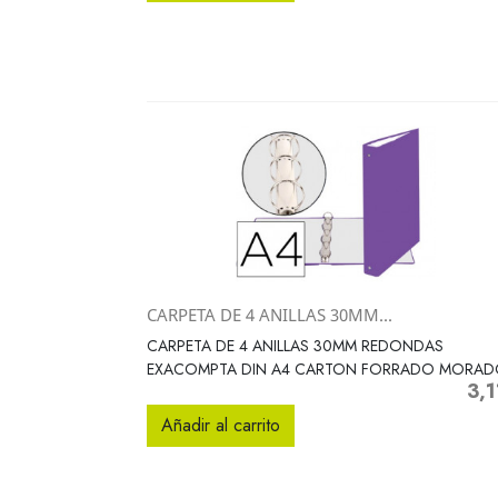
CARPETA DE 4 ANILLAS 30MM...
Vista rápida

CARPETA DE 4 ANILLAS 30MM REDONDAS
EXACOMPTA DIN A4 CARTON FORRADO MORA
3,1
Prec
Añadir al carrito