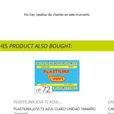
No hay reseñas de clientes en este momento.
HIS
PRODUCT ALSO BOUGHT:
PLASTILINA JOVI 72 AZUL...
CAR
Vista rápida

PLASTILINA JOVI 72 AZUL CLARO UNIDAD TAMAÑO
CAR