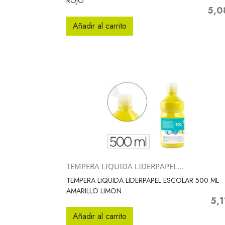
ROJO
5,0
Preci
Añadir al carrito
TEMPERA LIQUIDA LIDERPAPEL...
Vista rápida

TEMPERA LIQUIDA LIDERPAPEL ESCOLAR 500 ML
AMARILLO LIMON
5,1
Prec
Añadir al carrito