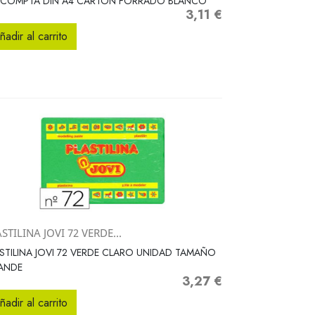
ACOMPTA DIN A4 CARTON FORRADO BLANCO
3,11 €
Precio
ñadir al carrito
STILINA JOVI 72 VERDE...
Vista rápida

STILINA JOVI 72 VERDE CLARO UNIDAD TAMAÑO
ANDE
3,27 €
Precio
ñadir al carrito