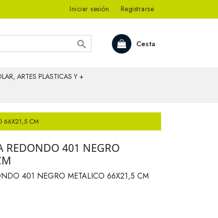
Iniciar sesión
·
Registrarse

Cesta
LAR, ARTES PLASTICAS Y +
 66X21,5 CM
A REDONDO 401 NEGRO
CM
NDO 401 NEGRO METALICO 66X21,5 CM