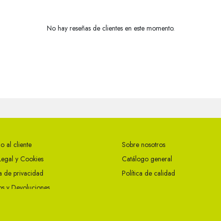
No hay reseñas de clientes en este momento.
o al cliente
Sobre nosotros
Legal y Cookies
Catálogo general
ca de privacidad
Política de calidad
s y Devoluciones
ciones Generales