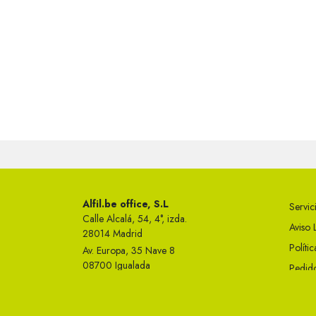
Alfil.be office, S.L
Servici
Calle Alcalá, 54, 4°, izda.
Aviso 
28014 Madrid
Políti
Av. Europa, 35 Nave 8
08700 Igualada
Pedido
Telf 93 749 50 23
Condi
info@alfil.be