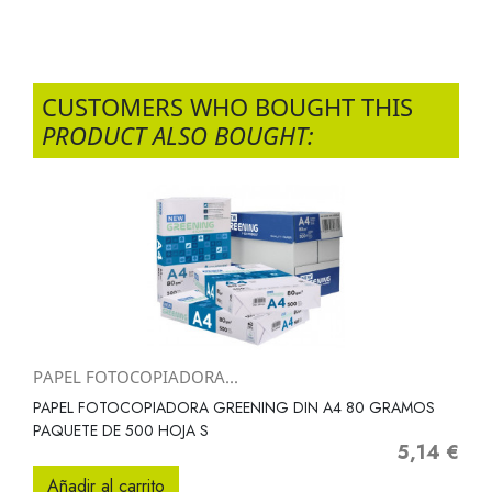
CUSTOMERS WHO BOUGHT THIS
PRODUCT ALSO BOUGHT:
PAPEL FOTOCOPIADORA...
PAPEL FOTOCOPIADORA GREENING DIN A4 80 GRAMOS
PAQUETE DE 500 HOJA S
5,14 €
Precio
Añadir al carrito