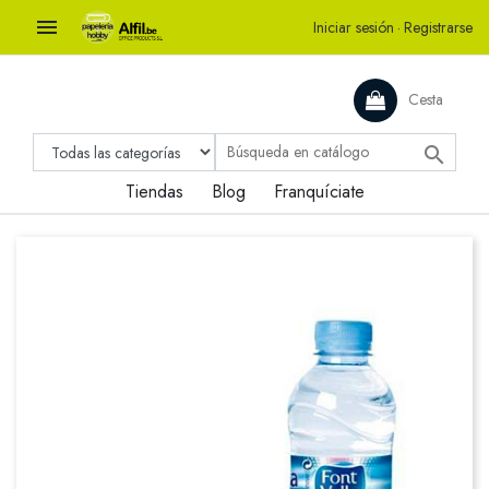

Iniciar sesión
·
Registrarse
Cesta

Tiendas
Blog
Franquíciate