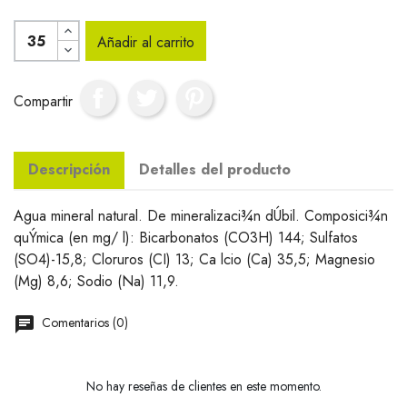
Añadir al carrito
Compartir
Descripción
Detalles del producto
Agua mineral natural. De mineralizaci¾n dÚbil. Composici¾n
quÝmica (en mg/ l): Bicarbonatos (CO3H) 144; Sulfatos
(SO4)-15,8; Cloruros (CI) 13; Ca lcio (Ca) 35,5; Magnesio
(Mg) 8,6; Sodio (Na) 11,9.
Comentarios (0)
No hay reseñas de clientes en este momento.