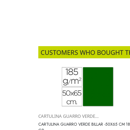
CUSTOMERS WHO BOUGHT T
CARTULINA GUARRO VERDE...
Vista rápida

CARTULINA GUARRO VERDE BILLAR -50X65 CM 1