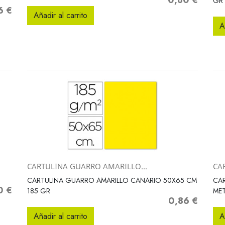
0,80 €
Precio
GR
6 €
o
Añadir al carrito
A
CARTULINA GUARRO AMARILLO...
CAR
Vista rápida

CARTULINA GUARRO AMARILLO CANARIO 50X65 CM
CAR
0 €
o
185 GR
ME
0,86 €
Precio
Añadir al carrito
A