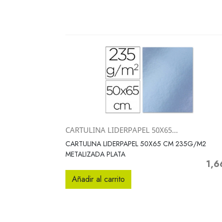
CARTULINA LIDERPAPEL 50X65...
Vista rápida

CARTULINA LIDERPAPEL 50X65 CM 235G/M2
METALIZADA PLATA
1,6
Preci
Añadir al carrito