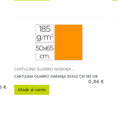
CARTULINA GUARRO NARANJA...
Vista rápida

CARTULINA GUARRO NARANJA 50X65 CM 185 GR
0,86 €
Precio
6 €
o
Añadir al carrito