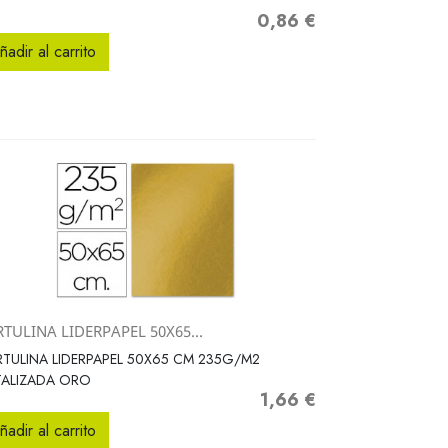
0,86 €
Precio
ñadir al carrito
TULINA LIDERPAPEL 50X65...
Vista rápida

TULINA LIDERPAPEL 50X65 CM 235G/M2
TALIZADA ORO
1,66 €
Precio
ñadir al carrito