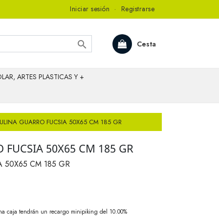
Iniciar sesión
·
Registrarse

Cesta
LAR, ARTES PLASTICAS Y +
ULINA GUARRO FUCSIA 50X65 CM 185 GR
 FUCSIA 50X65 CM 185 GR
 50X65 CM 185 GR
na caja tendrán un recargo minipiking del 10.00%