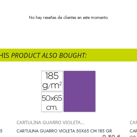
No hay reseñas de clientes en este momento.
HIS
PRODUCT ALSO BOUGHT:
CARTULINA GUARRO VIOLETA...
CA
Vista rápida

85
CARTULINA GUARRO VIOLETA 50X65 CM 185 GR
CAR