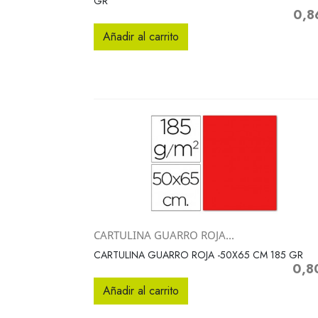
GR
0,8
Preci
Añadir al carrito
CARTULINA GUARRO ROJA...
Vista rápida

CARTULINA GUARRO ROJA -50X65 CM 185 GR
0,8
Preci
Añadir al carrito