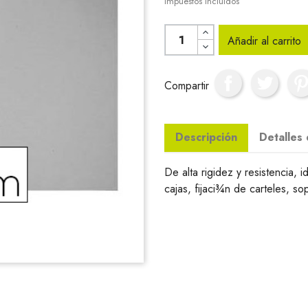
Impuestos incluidos
Añadir al carrito
Compartir
Descripción
Detalles
De alta rigidez y resistencia,
cajas, fijaci¾n de carteles, so