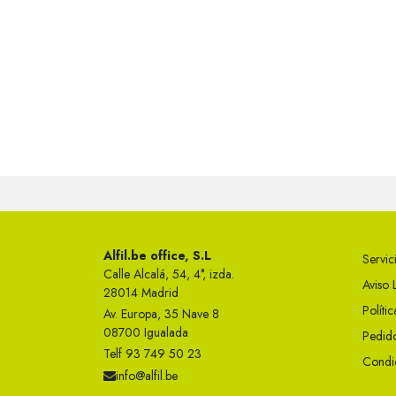
Alfil.be office, S.L
Servici
Calle Alcalá, 54, 4°, izda.
Aviso 
28014 Madrid
Políti
Av. Europa, 35 Nave 8
08700 Igualada
Pedido
Telf 93 749 50 23
Condi
info@alfil.be