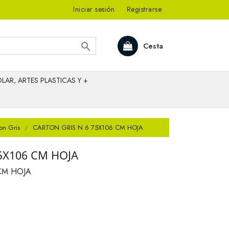
Iniciar sesión
·
Registrarse

Cesta
LAR, ARTES PLASTICAS Y +
on Gris
CARTON GRIS N 6 75X106 CM HOJA
5X106 CM HOJA
CM HOJA