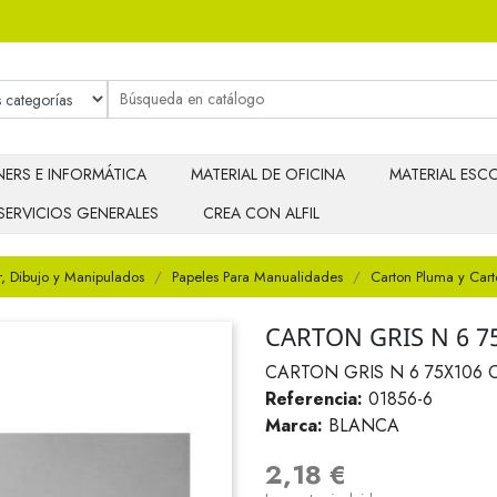
ERS E INFORMÁTICA
MATERIAL DE OFICINA
MATERIAL ESCO
SERVICIOS GENERALES
CREA CON ALFIL
r, Dibujo y Manipulados
Papeles Para Manualidades
Carton Pluma y Cart
CARTON GRIS N 6 7
CARTON GRIS N 6 75X106 
Referencia:
01856-6
Marca:
BLANCA
2,18 €