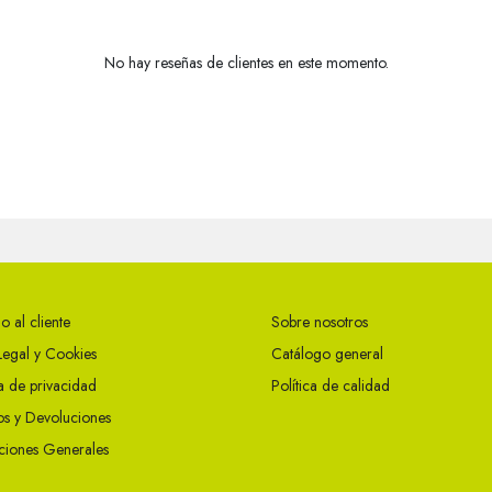
No hay reseñas de clientes en este momento.
o al cliente
Sobre nosotros
Legal y Cookies
Catálogo general
ca de privacidad
Política de calidad
s y Devoluciones
ciones Generales