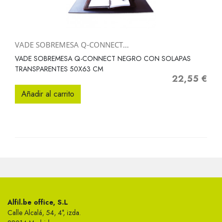
VADE SOBREMESA Q-CONNECT...
VADE SOBREMESA Q-CONNECT NEGRO CON SOLAPAS
TRANSPARENTES 50X63 CM
22,55 €
Precio
Añadir al carrito
Alfil.be office, S.L
Calle Alcalá, 54, 4°, izda.