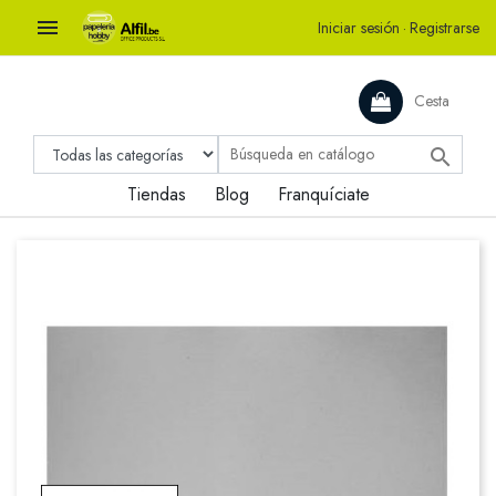

Iniciar sesión
·
Registrarse
Cesta

Tiendas
Blog
Franquíciate