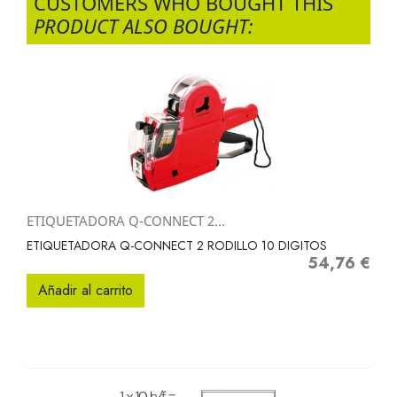
CUSTOMERS WHO BOUGHT THIS
PRODUCT ALSO BOUGHT:
ETIQUETADORA Q-CONNECT 2...
ETIQUETADORA Q-CONNECT 2 RODILLO 10 DIGITOS
54,76 €
Precio
Añadir al carrito