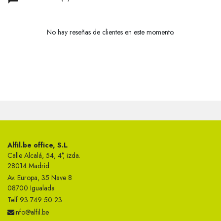
No hay reseñas de clientes en este momento.
Alfil.be office, S.L
Calle Alcalá, 54, 4°, izda.
28014 Madrid
Av. Europa, 35 Nave 8
08700 Igualada
Telf 93 749 50 23
info@alfil.be