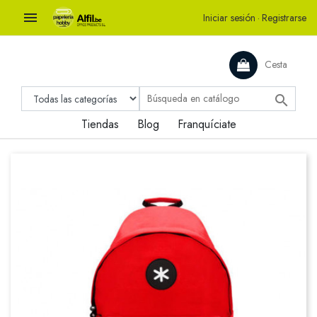

Iniciar sesión
·
Registrarse
Cesta

Tiendas
Blog
Franquíciate