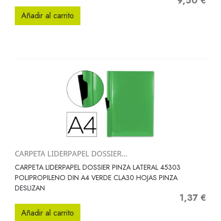
9,50 €
Precio
Añadir al carrito
CARPETA LIDERPAPEL DOSSIER...
CARPETA LIDERPAPEL DOSSIER PINZA LATERAL 45303
POLIPROPILENO DIN A4 VERDE CLA30 HOJAS PINZA
DESLIZAN
1,37 €
Precio
Añadir al carrito