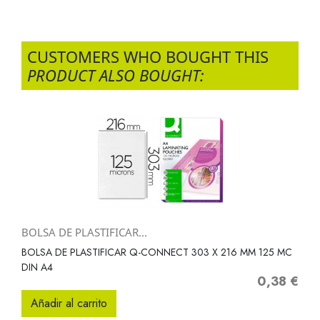
CUSTOMERS WHO BOUGHT THIS
PRODUCT ALSO BOUGHT:
BOLSA DE PLASTIFICAR...
BOLSA DE PLASTIFICAR Q-CONNECT 303 X 216 MM 125 MC
DIN A4
0,38 €
Precio
Añadir al carrito