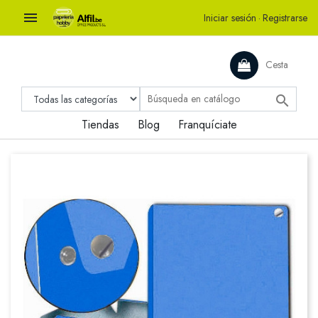

Iniciar sesión
·
Registrarse
Cesta

Tiendas
Blog
Franquíciate