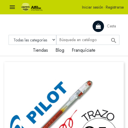

Iniciar sesión
·
Registrarse
Cesta

Tiendas
Blog
Franquíciate