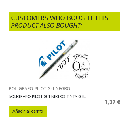
CUSTOMERS WHO BOUGHT THIS
PRODUCT ALSO BOUGHT:
BOLIGRAFO PILOT G-1 NEGRO...
BOLIGRAFO PILOT G-1 NEGRO TINTA GEL
1,37 €
Precio
Añadir al carrito