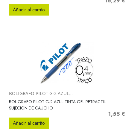
16,29 €
Precio
Añadir al carrito
BOLIGRAFO PILOT G-2 AZUL...
BOLIGRAFO PILOT G-2 AZUL TINTA GEL RETRACTIL
SUJECION DE CAUCHO
1,55 €
Precio
Añadir al carrito