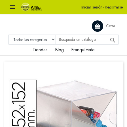

Iniciar sesión
·
Registrarse
Cesta

Tiendas
Blog
Franquíciate