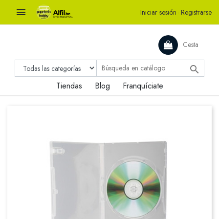

Iniciar sesión
·
Registrarse
Cesta

Tiendas
Blog
Franquíciate