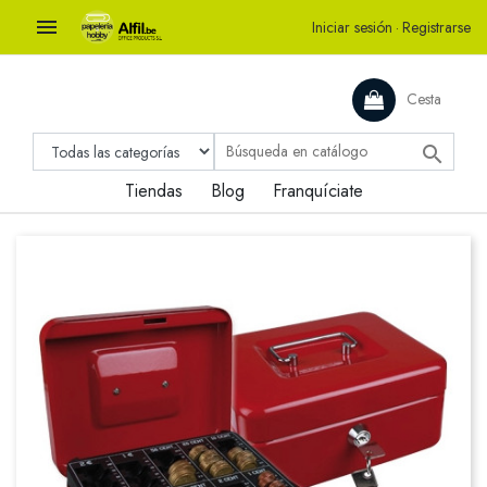

Iniciar sesión
·
Registrarse
Cesta

Tiendas
Blog
Franquíciate