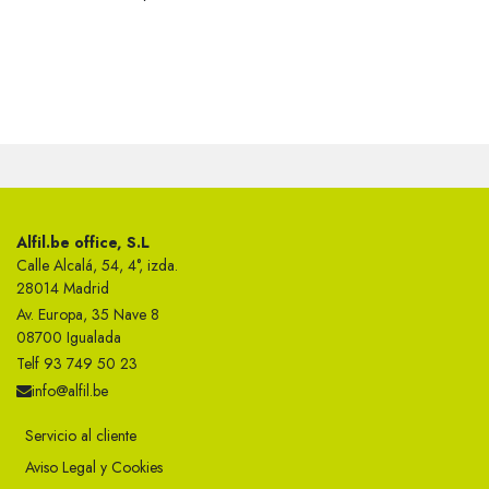
Alfil.be office, S.L
Calle Alcalá, 54, 4°, izda.
28014 Madrid
Av. Europa, 35 Nave 8
08700 Igualada
Telf 93 749 50 23
info@alfil.be
Servicio al cliente
Aviso Legal y Cookies