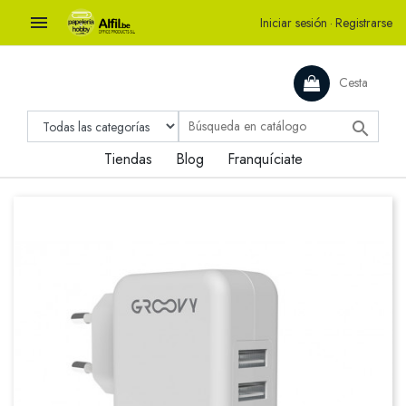

Iniciar sesión
·
Registrarse
Cesta

Tiendas
Blog
Franquíciate