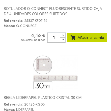
ROTULADOR Q-CONNECT FLUORESCENTE SURTIDO CAJA
DE 4 UNIDADES COLORES SURTIDOS
Referencia:
25837-KF01116
Marca:
Q-CONNECT
4,16 €
Precio

Añadir al carrito
Impuestos incluidos
REGLA LIDERPAPEL PLASTICO CRISTAL 30 CM
Referencia:
20426-RG03
Marca:
LIDERPAPEL