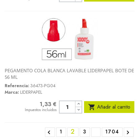
PEGAMENTO COLA BLANCA LAVABLE LIDERPAPEL BOTE DE
56 ML
Referencia:
36473-PG04
Marca:
LIDERPAPEL
1,33 €
Precio

Añadir al carrito
Impuestos incluidos
2
1
3
1704

