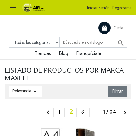

Iniciar sesión
·
Registrarse
Cesta

Tiendas
Blog
Franquíciate
LISTADO DE PRODUCTOS POR MARCA
MAXELL
Relevancia

Filtrar
2
1
3
1704

