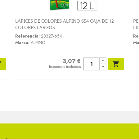
LAPICES DE COLORES ALPINO 654 CAJA DE 12
PE
Vista rápida
COLORES LARGOS
LI

Referencia:
28327-654
Re
Marca:
ALPINO
Ma
3,07 €
Precio


Impuestos incluidos