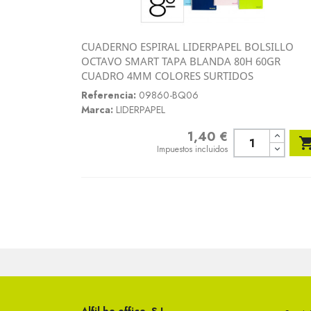
CUADERNO ESPIRAL LIDERPAPEL BOLSILLO
Vista rápida
OCTAVO SMART TAPA BLANDA 80H 60GR

CUADRO 4MM COLORES SURTIDOS
Referencia:
09860-BQ06
Marca:
LIDERPAPEL
1,40 €
Precio
Impuestos incluidos