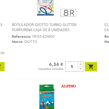
33
ROTULADOR GIOTTO TURBO GLITTER
CL
Vista rápida
PURPURINA CAJA DE 8 UNIDADES
CA

Referencia:
79135-425800
Re
Marca:
GIOTTO
Ma
argo
6,56 €
Precio


Impuestos incluidos