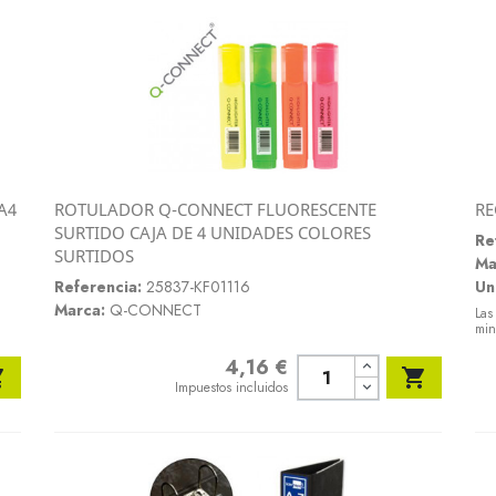
A4
ROTULADOR Q-CONNECT FLUORESCENTE
RE
Vista rápida
SURTIDO CAJA DE 4 UNIDADES COLORES

Re
SURTIDOS
Ma
Referencia:
25837-KF01116
Un
Marca:
Q-CONNECT
Las
min
4,16 €
Precio


Impuestos incluidos