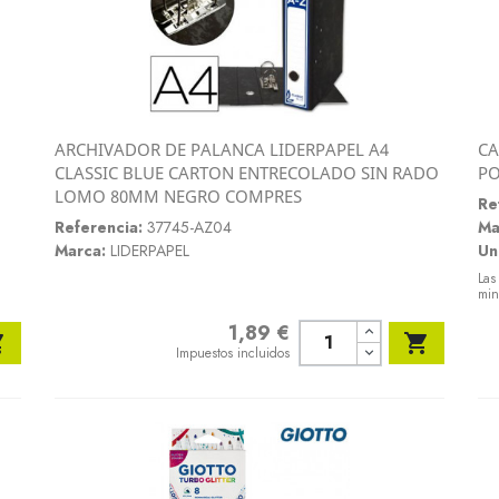
ARCHIVADOR DE PALANCA LIDERPAPEL A4
CA
Vista rápida
CLASSIC BLUE CARTON ENTRECOLADO SIN RADO
PO

LOMO 80MM NEGRO COMPRES
Re
Referencia:
37745-AZ04
Ma
Marca:
LIDERPAPEL
Un
Las
min
1,89 €
Precio


Impuestos incluidos