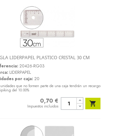
GLA LIDERPAPEL PLASTICO CRISTAL 30 CM
Vista rápida

ferencia:
20426-RG03
rca:
LIDERPAPEL
idades por caja:
20
 unidades que no formen parte de una caja tendrán un recargo
ipiking del 10.00%
0,70 €
Precio

Impuestos incluidos