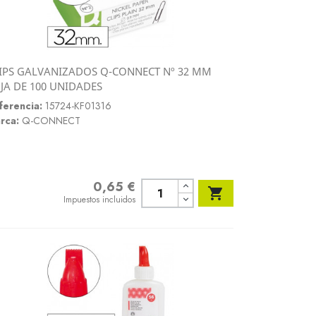
IPS GALVANIZADOS Q-CONNECT Nº 32 MM
Vista rápida
JA DE 100 UNIDADES

ferencia:
15724-KF01316
rca:
Q-CONNECT
0,65 €
Precio

Impuestos incluidos