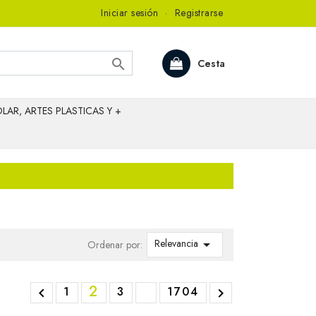
Iniciar sesión
·
Registrarse

Cesta
LAR, ARTES PLASTICAS Y +
Relevancia

Ordenar por:
2
1
3
1704

