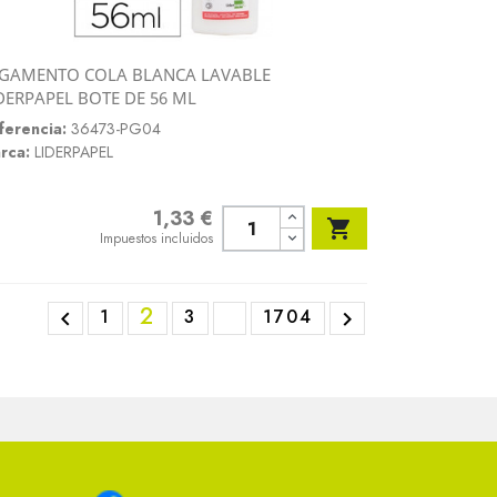
GAMENTO COLA BLANCA LAVABLE
Vista rápida
DERPAPEL BOTE DE 56 ML

ferencia:
36473-PG04
rca:
LIDERPAPEL
1,33 €
Precio

Impuestos incluidos
2
1
3
1704

