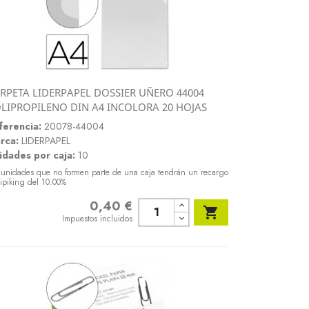
RPETA LIDERPAPEL DOSSIER UÑERO 44004
Vista rápida
LIPROPILENO DIN A4 INCOLORA 20 HOJAS

ferencia:
20078-44004
rca:
LIDERPAPEL
idades por caja:
10
 unidades que no formen parte de una caja tendrán un recargo
ipiking del 10.00%
0,40 €
Precio

Impuestos incluidos