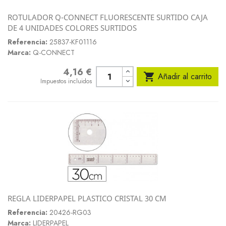
ROTULADOR Q-CONNECT FLUORESCENTE SURTIDO CAJA
DE 4 UNIDADES COLORES SURTIDOS
Referencia:
25837-KF01116
Marca:
Q-CONNECT
4,16 €
Precio

Añadir al carrito
Impuestos incluidos
REGLA LIDERPAPEL PLASTICO CRISTAL 30 CM
Referencia:
20426-RG03
Marca:
LIDERPAPEL