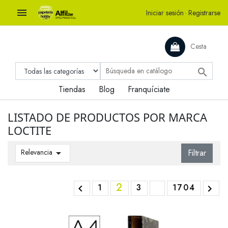

Iniciar sesión
·
Registrarse
Cesta

Tiendas
Blog
Franquíciate
LISTADO DE PRODUCTOS POR MARCA
LOCTITE
Relevancia

Filtrar
2
1
3
1704

