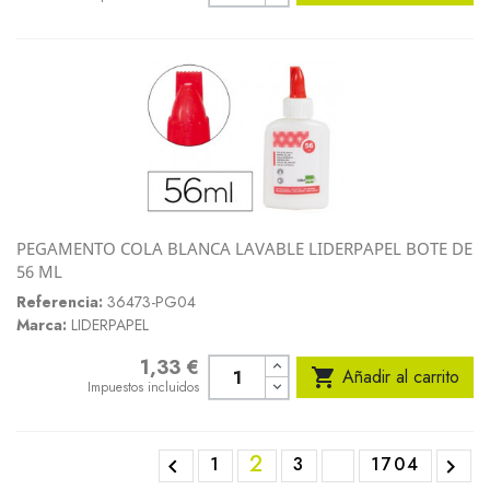
PEGAMENTO COLA BLANCA LAVABLE LIDERPAPEL BOTE DE
56 ML
Referencia:
36473-PG04
Marca:
LIDERPAPEL
1,33 €
Precio

Añadir al carrito
Impuestos incluidos
2
1
3
1704

