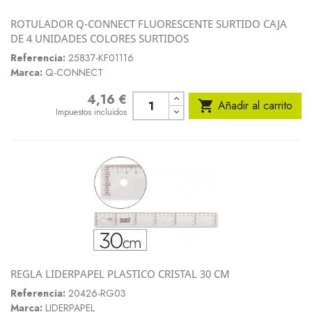
ROTULADOR Q-CONNECT FLUORESCENTE SURTIDO CAJA
DE 4 UNIDADES COLORES SURTIDOS
Referencia:
25837-KF01116
Marca:
Q-CONNECT
4,16 €
Precio

Añadir al carrito
Impuestos incluidos
REGLA LIDERPAPEL PLASTICO CRISTAL 30 CM
Referencia:
20426-RG03
Marca:
LIDERPAPEL