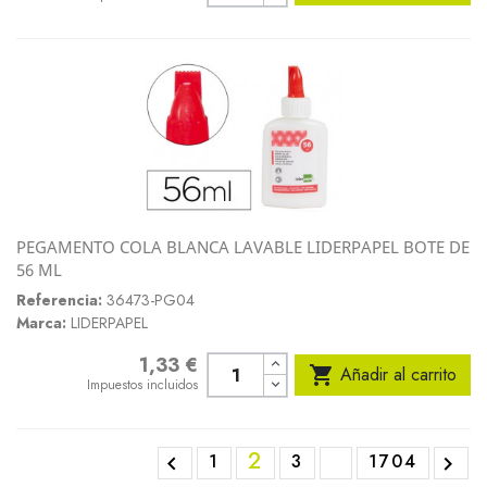
PEGAMENTO COLA BLANCA LAVABLE LIDERPAPEL BOTE DE
56 ML
Referencia:
36473-PG04
Marca:
LIDERPAPEL
1,33 €
Precio

Añadir al carrito
Impuestos incluidos
2
1
3
1704

