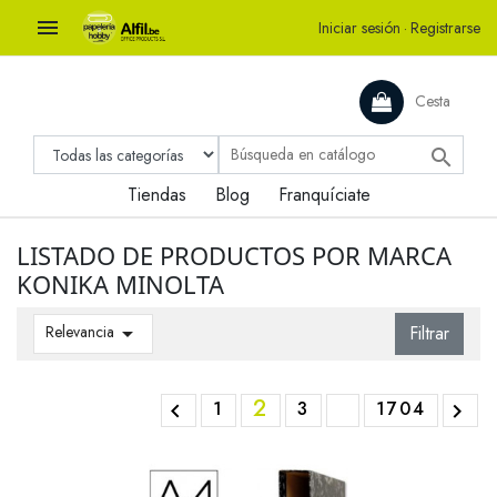

Iniciar sesión
·
Registrarse
Cesta

Tiendas
Blog
Franquíciate
LISTADO DE PRODUCTOS POR MARCA
KONIKA MINOLTA
Relevancia

Filtrar
2
1
3
1704

