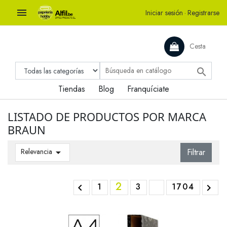

Iniciar sesión
·
Registrarse
Cesta

Tiendas
Blog
Franquíciate
LISTADO DE PRODUCTOS POR MARCA
BRAUN
Relevancia

Filtrar
2
1
3
1704

