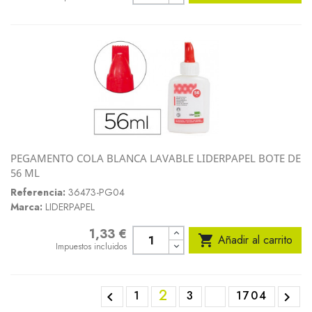
PEGAMENTO COLA BLANCA LAVABLE LIDERPAPEL BOTE DE
56 ML
Referencia:
36473-PG04
Marca:
LIDERPAPEL
1,33 €
Precio

Añadir al carrito
Impuestos incluidos
2
1
3
1704

