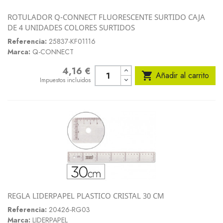
ROTULADOR Q-CONNECT FLUORESCENTE SURTIDO CAJA
DE 4 UNIDADES COLORES SURTIDOS
Referencia:
25837-KF01116
Marca:
Q-CONNECT
4,16 €
Precio

Añadir al carrito
Impuestos incluidos
REGLA LIDERPAPEL PLASTICO CRISTAL 30 CM
Referencia:
20426-RG03
Marca:
LIDERPAPEL