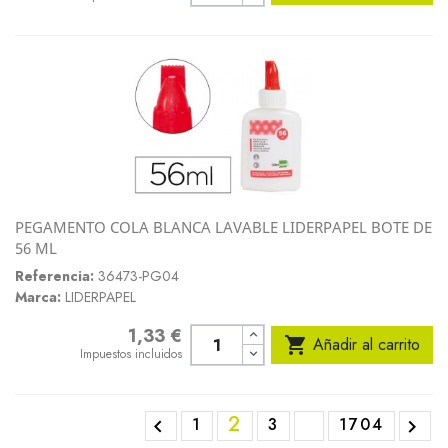
PEGAMENTO COLA BLANCA LAVABLE LIDERPAPEL BOTE DE
56 ML
Referencia:
36473-PG04
Marca:
LIDERPAPEL
1,33 €
Precio

Añadir al carrito
Impuestos incluidos
2
1
3
1704

