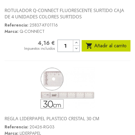
ROTULADOR Q-CONNECT FLUORESCENTE SURTIDO CAJA
DE 4 UNIDADES COLORES SURTIDOS
Referencia:
25837-KF01116
Marca:
Q-CONNECT
4,16 €
Precio

Añadir al carrito
Impuestos incluidos
REGLA LIDERPAPEL PLASTICO CRISTAL 30 CM
Referencia:
20426-RG03
Marca:
LIDERPAPEL