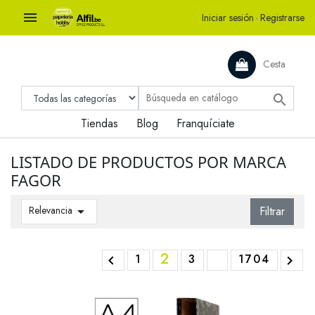

Iniciar sesión
·
Registrarse
Cesta

Tiendas
Blog
Franquíciate
LISTADO DE PRODUCTOS POR MARCA
FAGOR
Relevancia

Filtrar
2
1
3
1704

