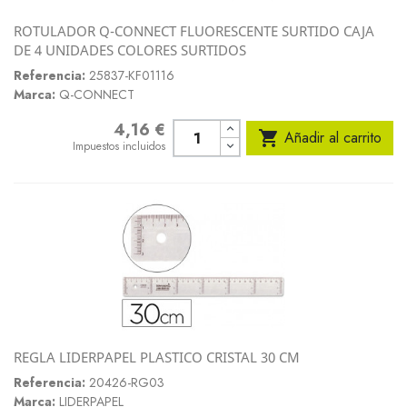
ROTULADOR Q-CONNECT FLUORESCENTE SURTIDO CAJA
DE 4 UNIDADES COLORES SURTIDOS
Referencia:
25837-KF01116
Marca:
Q-CONNECT
4,16 €
Precio

Añadir al carrito
Impuestos incluidos
REGLA LIDERPAPEL PLASTICO CRISTAL 30 CM
Referencia:
20426-RG03
Marca:
LIDERPAPEL