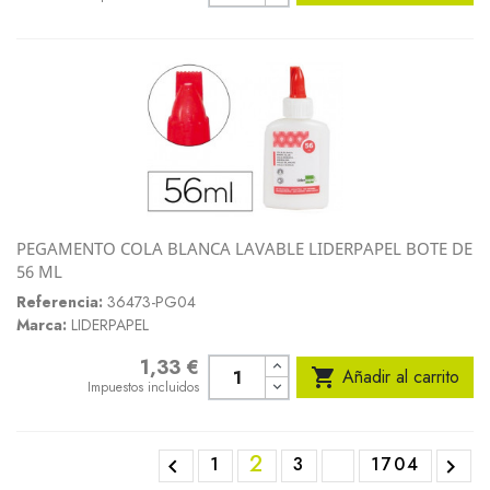
PEGAMENTO COLA BLANCA LAVABLE LIDERPAPEL BOTE DE
56 ML
Referencia:
36473-PG04
Marca:
LIDERPAPEL
1,33 €
Precio

Añadir al carrito
Impuestos incluidos
2
1
3
1704

