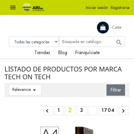

Iniciar sesión
·
Registrarse
Cesta

Tiendas
Blog
Franquíciate
LISTADO DE PRODUCTOS POR MARCA
TECH ON TECH
Relevancia

Filtrar
2
1
3
1704

