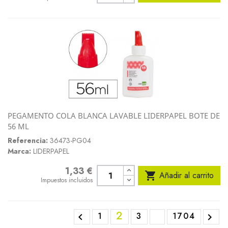
PEGAMENTO COLA BLANCA LAVABLE LIDERPAPEL BOTE DE
56 ML
Referencia:
36473-PG04
Marca:
LIDERPAPEL
1,33 €
Precio

Añadir al carrito
Impuestos incluidos
2
1
3
1704

