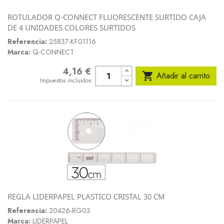
ROTULADOR Q-CONNECT FLUORESCENTE SURTIDO CAJA
DE 4 UNIDADES COLORES SURTIDOS
Referencia:
25837-KF01116
Marca:
Q-CONNECT
4,16 €
Precio

Añadir al carrito
Impuestos incluidos
REGLA LIDERPAPEL PLASTICO CRISTAL 30 CM
Referencia:
20426-RG03
Marca:
LIDERPAPEL