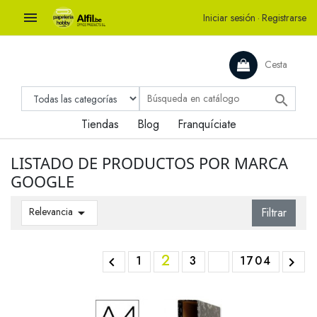

Iniciar sesión
·
Registrarse
Cesta

Tiendas
Blog
Franquíciate
LISTADO DE PRODUCTOS POR MARCA
GOOGLE
Relevancia

Filtrar
2
1
3
1704

