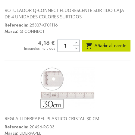
ROTULADOR Q-CONNECT FLUORESCENTE SURTIDO CAJA
DE 4 UNIDADES COLORES SURTIDOS
Referencia:
25837-KF01116
Marca:
Q-CONNECT
4,16 €
Precio

Añadir al carrito
Impuestos incluidos
REGLA LIDERPAPEL PLASTICO CRISTAL 30 CM
Referencia:
20426-RG03
Marca:
LIDERPAPEL