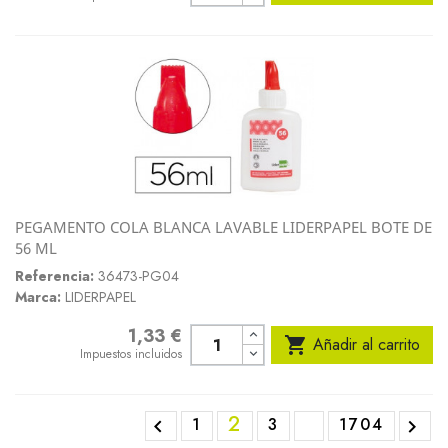
PEGAMENTO COLA BLANCA LAVABLE LIDERPAPEL BOTE DE
56 ML
Referencia:
36473-PG04
Marca:
LIDERPAPEL
1,33 €
Precio

Añadir al carrito
Impuestos incluidos
2
1
3
1704

