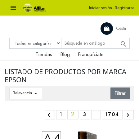

Iniciar sesión
·
Registrarse
Cesta

Tiendas
Blog
Franquíciate
LISTADO DE PRODUCTOS POR MARCA
EPSON
Relevancia

Filtrar
2
1
3
1704

