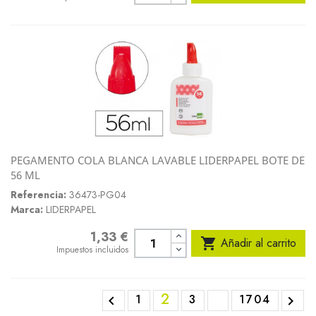
PEGAMENTO COLA BLANCA LAVABLE LIDERPAPEL BOTE DE
56 ML
Referencia:
36473-PG04
Marca:
LIDERPAPEL
1,33 €
Precio

Añadir al carrito
Impuestos incluidos
2
1
3
1704

