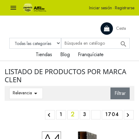

Iniciar sesión
·
Registrarse
Cesta

Tiendas
Blog
Franquíciate
LISTADO DE PRODUCTOS POR MARCA
CLEN
Relevancia

Filtrar
2
1
3
1704

