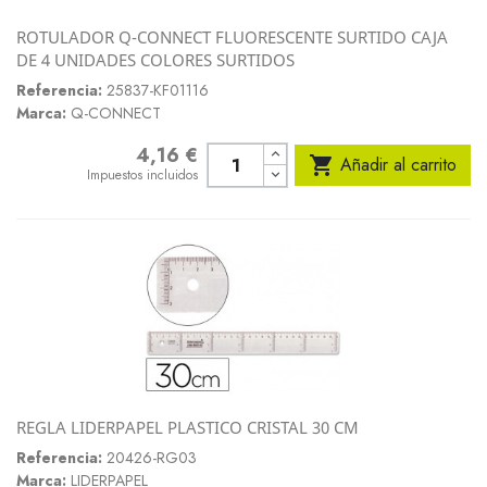
ROTULADOR Q-CONNECT FLUORESCENTE SURTIDO CAJA
DE 4 UNIDADES COLORES SURTIDOS
Referencia:
25837-KF01116
Marca:
Q-CONNECT
4,16 €
Precio

Añadir al carrito
Impuestos incluidos
REGLA LIDERPAPEL PLASTICO CRISTAL 30 CM
Referencia:
20426-RG03
Marca:
LIDERPAPEL