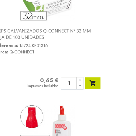
IPS GALVANIZADOS Q-CONNECT Nº 32 MM
Vista rápida
JA DE 100 UNIDADES

ferencia:
15724-KF01316
rca:
Q-CONNECT
0,65 €
Precio

Impuestos incluidos