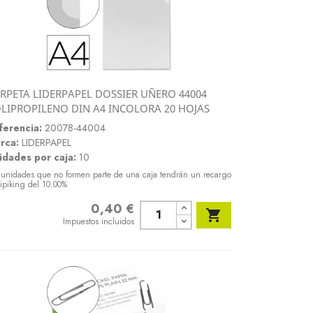
RPETA LIDERPAPEL DOSSIER UÑERO 44004
Vista rápida
LIPROPILENO DIN A4 INCOLORA 20 HOJAS

ferencia:
20078-44004
rca:
LIDERPAPEL
idades por caja:
10
 unidades que no formen parte de una caja tendrán un recargo
ipiking del 10.00%
0,40 €
Precio

Impuestos incluidos