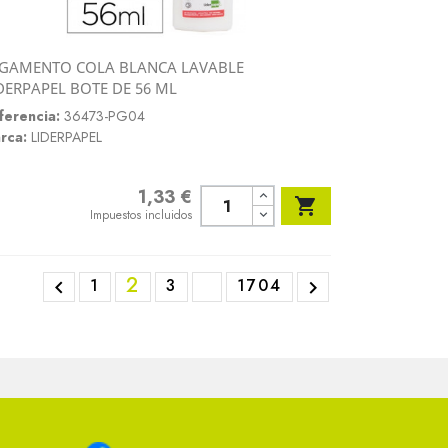
GAMENTO COLA BLANCA LAVABLE
Vista rápida
DERPAPEL BOTE DE 56 ML

ferencia:
36473-PG04
rca:
LIDERPAPEL
1,33 €
Precio

Impuestos incluidos
2
1
3
1704

