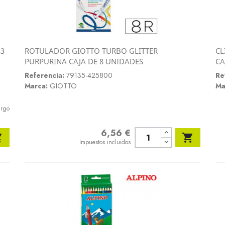
33
ROTULADOR GIOTTO TURBO GLITTER
CL
Vista rápida
PURPURINA CAJA DE 8 UNIDADES
CA

Referencia:
79135-425800
Re
Marca:
GIOTTO
Ma
argo
6,56 €
Precio


Impuestos incluidos