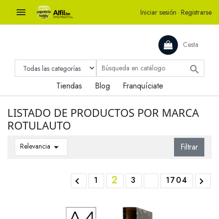

Iniciar sesión
·
Registrarse
Cesta

Tiendas
Blog
Franquíciate
LISTADO DE PRODUCTOS POR MARCA
ROTULAUTO
Relevancia

Filtrar
2
1
3
1704

