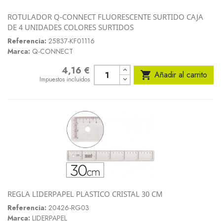
ROTULADOR Q-CONNECT FLUORESCENTE SURTIDO CAJA
DE 4 UNIDADES COLORES SURTIDOS
Referencia:
25837-KF01116
Marca:
Q-CONNECT
4,16 €
Precio

Añadir al carrito
Impuestos incluidos
REGLA LIDERPAPEL PLASTICO CRISTAL 30 CM
Referencia:
20426-RG03
Marca:
LIDERPAPEL