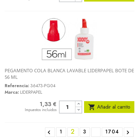
PEGAMENTO COLA BLANCA LAVABLE LIDERPAPEL BOTE DE
56 ML
Referencia:
36473-PG04
Marca:
LIDERPAPEL
1,33 €
Precio

Añadir al carrito
Impuestos incluidos
2
1
3
1704

