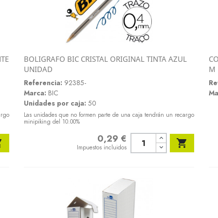
NTE
BOLIGRAFO BIC CRISTAL ORIGINAL TINTA AZUL
CO
Vista rápida
UNIDAD
M

Referencia:
92385-
Re
Marca:
BIC
Ma
Unidades por caja:
50
argo
Las unidades que no formen parte de una caja tendrán un recargo
minipiking del 10.00%
0,29 €
Precio


Impuestos incluidos