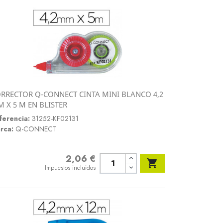
RRECTOR Q-CONNECT CINTA MINI BLANCO 4,2
Vista rápida
 X 5 M EN BLISTER

ferencia:
31252-KF02131
rca:
Q-CONNECT
2,06 €
Precio

Impuestos incluidos