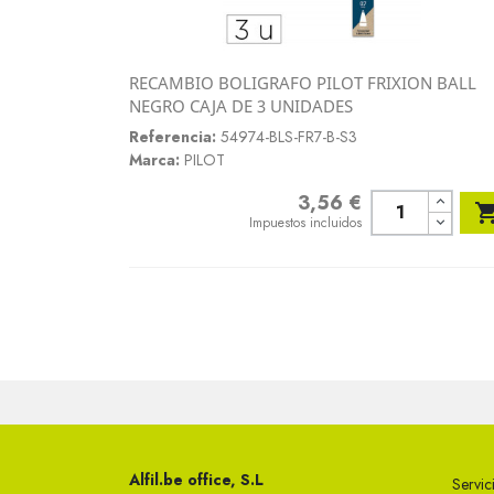
RECAMBIO BOLIGRAFO PILOT FRIXION BALL
Vista rápida
NEGRO CAJA DE 3 UNIDADES

Referencia:
54974-BLS-FR7-B-S3
Marca:
PILOT
3,56 €
Precio
Impuestos incluidos
Alfil.be office, S.L
Servici