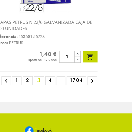
APAS PETRUS N 22/6 GALVANIZADA CAJA DE
Vista rápida
00 UNIDADES

ferencia:
153681-55723
rca:
PETRUS
1,40 €
Precio

Impuestos incluidos
3
1
2
4
1704


Facebook