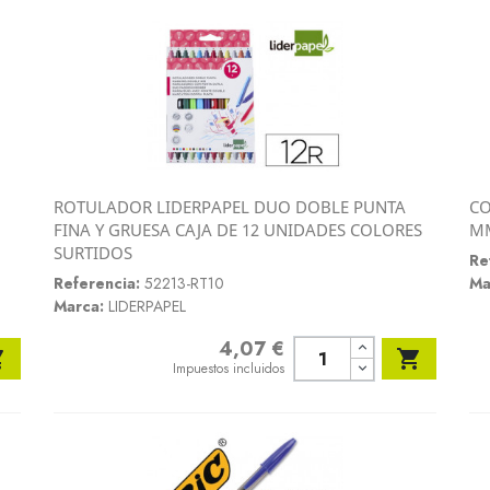
ROTULADOR LIDERPAPEL DUO DOBLE PUNTA
CO
Vista rápida
FINA Y GRUESA CAJA DE 12 UNIDADES COLORES
MM

SURTIDOS
Re
Referencia:
52213-RT10
Ma
Marca:
LIDERPAPEL
4,07 €
Precio


Impuestos incluidos