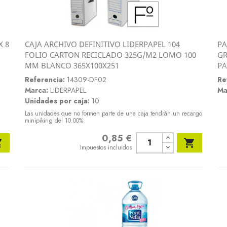
X 8
CAJA ARCHIVO DEFINITIVO LIDERPAPEL 104
PA
Vista rápida
FOLIO CARTON RECICLADO 325G/M2 LOMO 100
GR

MM BLANCO 365X100X251
PA
Referencia:
14309-DF02
Re
Marca:
LIDERPAPEL
Ma
Unidades por caja:
10
Las unidades que no formen parte de una caja tendrán un recargo
minipiking del 10.00%
0,85 €
Precio


Impuestos incluidos