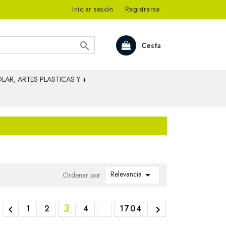
Iniciar sesión
·
Registrarse

Cesta
LAR, ARTES PLASTICAS Y +
Relevancia

Ordenar por:
3
1
2
4
1704

