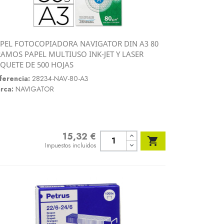
PEL FOTOCOPIADORA NAVIGATOR DIN A3 80
Vista rápida
AMOS PAPEL MULTIUSO INK-JET Y LASER

QUETE DE 500 HOJAS
ferencia:
28234-NAV-80-A3
rca:
NAVIGATOR
15,32 €
Precio

Impuestos incluidos