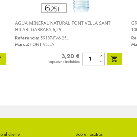
AGUA MINERAL NATURAL FONT VELLA SANT
GR
Vista rápida
HILARI GARRAFA 6,25 L
10

Referencia:
59187-FV6.25L
Re
Marca:
FONT VELLA
Ma
3,20 €
Precio


Impuestos incluidos
o al cliente
Sobre nosotros