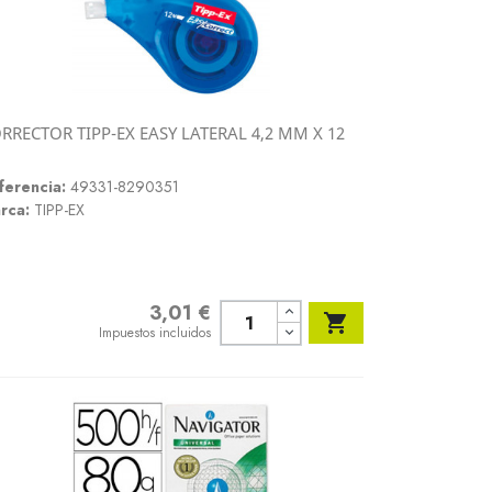
RRECTOR TIPP-EX EASY LATERAL 4,2 MM X 12
Vista rápida

ferencia:
49331-8290351
rca:
TIPP-EX
3,01 €
Precio

Impuestos incluidos