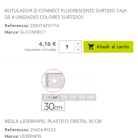
ROTULADOR Q-CONNECT FLUORESCENTE SURTIDO CAJA
DE 4 UNIDADES COLORES SURTIDOS
Referencia:
25837-KF01116
Marca:
Q-CONNECT
4,16 €
Precio

Añadir al carrito
Impuestos incluidos
REGLA LIDERPAPEL PLASTICO CRISTAL 30 CM
Referencia:
20426-RG03
Marca:
LIDERPAPEL