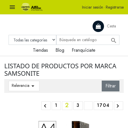

Iniciar sesión
·
Registrarse
Cesta

Tiendas
Blog
Franquíciate
LISTADO DE PRODUCTOS POR MARCA
SAMSONITE
Relevancia

Filtrar
2
1
3
1704

