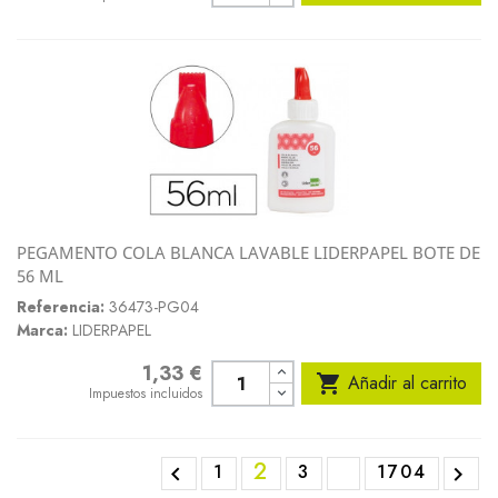
PEGAMENTO COLA BLANCA LAVABLE LIDERPAPEL BOTE DE
56 ML
Referencia:
36473-PG04
Marca:
LIDERPAPEL
1,33 €
Precio

Añadir al carrito
Impuestos incluidos
2
1
3
1704

