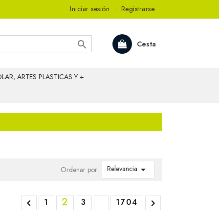
Iniciar sesión
·
Registrarse

Cesta
LAR, ARTES PLASTICAS Y +
Relevancia

Ordenar por:
2
1
3
1704

