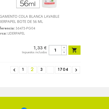
GAMENTO COLA BLANCA LAVABLE
Vista rápida
DERPAPEL BOTE DE 56 ML

ferencia:
36473-PG04
rca:
LIDERPAPEL
1,33 €
Precio

Impuestos incluidos
2
1
3
1704

