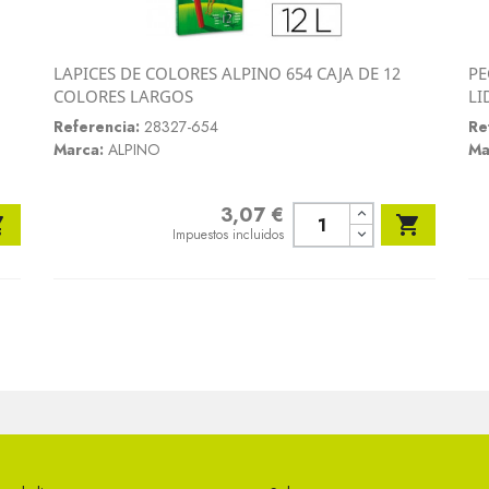
LAPICES DE COLORES ALPINO 654 CAJA DE 12
PE
Vista rápida
COLORES LARGOS
LI

Referencia:
28327-654
Re
Marca:
ALPINO
Ma
3,07 €
Precio


Impuestos incluidos