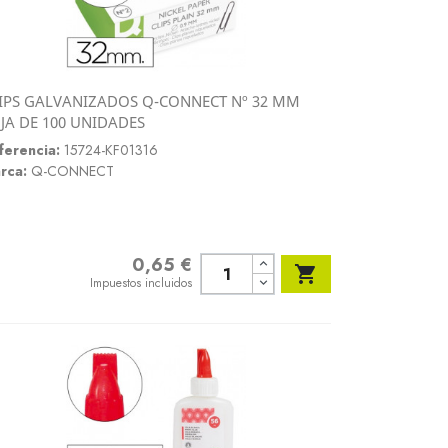
IPS GALVANIZADOS Q-CONNECT Nº 32 MM
Vista rápida
JA DE 100 UNIDADES

ferencia:
15724-KF01316
rca:
Q-CONNECT
0,65 €
Precio

Impuestos incluidos