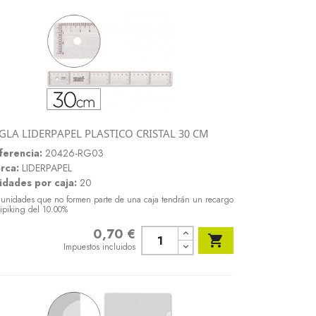
GLA LIDERPAPEL PLASTICO CRISTAL 30 CM
Vista rápida

ferencia:
20426-RG03
rca:
LIDERPAPEL
idades por caja:
20
 unidades que no formen parte de una caja tendrán un recargo
ipiking del 10.00%
0,70 €
Precio

Impuestos incluidos