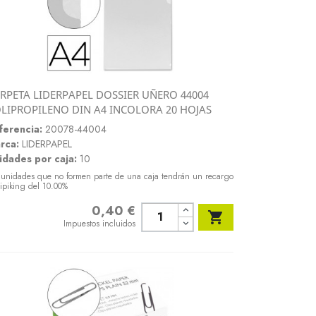
RPETA LIDERPAPEL DOSSIER UÑERO 44004
Vista rápida
LIPROPILENO DIN A4 INCOLORA 20 HOJAS

ferencia:
20078-44004
rca:
LIDERPAPEL
idades por caja:
10
 unidades que no formen parte de una caja tendrán un recargo
ipiking del 10.00%
0,40 €
Precio

Impuestos incluidos