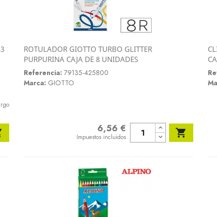
33
ROTULADOR GIOTTO TURBO GLITTER
CL
Vista rápida
PURPURINA CAJA DE 8 UNIDADES
CA

Referencia:
79135-425800
Re
Marca:
GIOTTO
Ma
argo
6,56 €
Precio


Impuestos incluidos