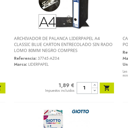
ARCHIVADOR DE PALANCA LIDERPAPEL A4
CA
Vista rápida
CLASSIC BLUE CARTON ENTRECOLADO SIN RADO
PO

LOMO 80MM NEGRO COMPRES
Re
Referencia:
37745-AZ04
Ma
Marca:
LIDERPAPEL
Un
Las
min
1,89 €
Precio


Impuestos incluidos