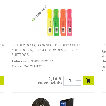
A4
ROTULADOR Q-CONNECT FLUORESCENTE
RE
Vista rápida
SURTIDO CAJA DE 4 UNIDADES COLORES

Re
SURTIDOS
Ma
Referencia:
25837-KF01116
Un
Marca:
Q-CONNECT
Las
min
4,16 €
Precio


Impuestos incluidos