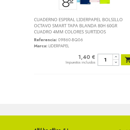
CUADERNO ESPIRAL LIDERPAPEL BOLSILLO
Vista rápida
OCTAVO SMART TAPA BLANDA 80H 60GR

CUADRO 4MM COLORES SURTIDOS
Referencia:
09860-BQ06
Marca:
LIDERPAPEL
1,40 €
Precio
Impuestos incluidos